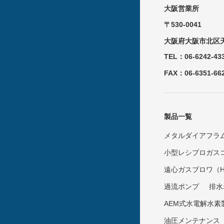
大阪営業所
〒530-0041
大阪府大阪市北区天
TEL：06-6242-43
FAX：06-6351-66
製品一覧
メタルダイアフラ
小型レシプロガス
遠心ガスブロワ（Hof
過流ポンプ
排水
AEM式水電解水素
油圧メンテナンス