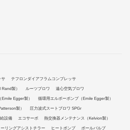
ッサ
テフロンダイアフラムコンプレッサ
 Rand製）
ルーツブロワ
遠心空気ブロワ
ile Egger製）
循環用エルボーポンプ（Emile Egger製）
tterson製）
圧力波式スートブロワ SPGr
給設備
エコサーボ
熱交換器メンテナンス（Kelvion製）
クーリングアシストチラー
ヒートポンプ
ボールバルブ