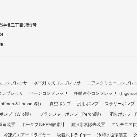
神橋三丁目3番3号
34
25
ムコンプレッサ
水平対向式コンプレッサ
エアスクリューコンプレ
コンプレッサ
ベーンコンプレッサ
多軸遠心コンプレッサ（Ingersoll
fman & Lamson製）
真空ポンプ
汎用ポンプ
スラリーポンプ（Em
ポンプ（Wilo製）
プランジャーポンプ（Peroni製）
消火ポンプ（Pa
製造装置
ポータブルPPM酸素計
漏洩水素除去装置
アンモニア供
冷凍式エアードライヤー
吸着式ドライヤー
冷却水循環装置