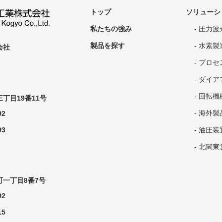
トップ
ソリューシ
私たちの強み
圧力波
製品を探す
水素製造
会社
プロセ
ダイアフ
回転機
丁目19番11号
海外製
92
93
油圧装
北関東
一丁目8番7号
92
15