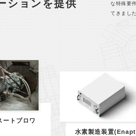
ーションを提供
な特殊要
てきまし
スートブロワ
水素製造装置(Enapte