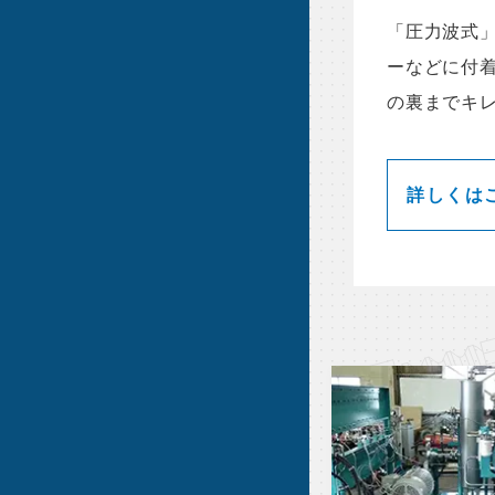
「圧力波式
ーなどに付
の裏までキ
詳しくは