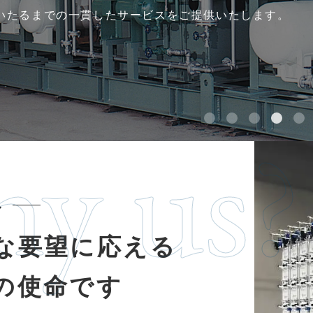
いたるまでの
一貫したサービスをご提供いたします。
y us?
み
な要望に応える
の使命です