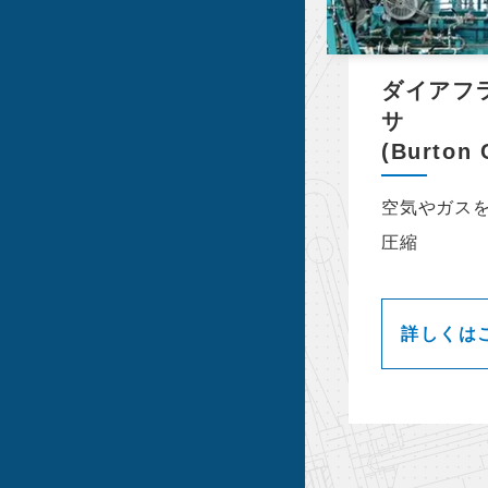
ダイアフ
サ
(Burton 
空気やガスを
圧縮
詳しくは