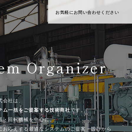
お気軽にお問い合わせください
em Organizer
式会社は、
テム一括を
ご提案する技術商社
です。
器・回転機械を中心に、
にお応えする最適なシステムのご提案・設計から