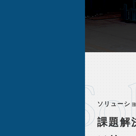
So
ソリューシ
課題解