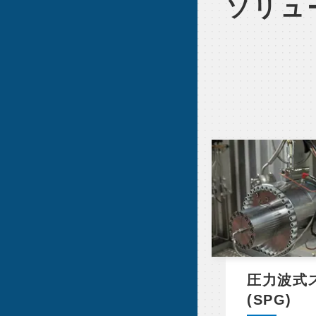
ソリュ
圧力波式
(SPG)