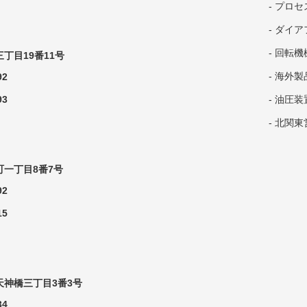
プロセ
ダイアフ
回転機
丁目19番11号
海外製
92
93
油圧装
北関東
一丁目8番7号
92
15
神橋三丁目3番3号
34