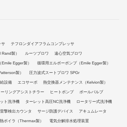
ッサ
テフロンダイアフラムコンプレッサ
 Rand製）
ルーツブロワ
遠心空気ブロワ
ile Egger製）
循環用エルボーポンプ（Emile Egger製）
tterson製）
圧力波式スートブロワ SPGr
給設備
エコサーボ
熱交換器メンテナンス（Kelvion製）
クーリングアシストチラー
ヒートポンプ
ボールバルブ
ット洗浄機
ターレット高圧NC洗浄機
ロータリー式洗浄機
雷撃検出カウンタ
サージ防護デバイス
アキュムレータ
熱ボイラ（Thermax製）
電気分解排水処理装置