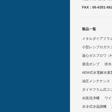
FAX：06-6351-66
製品一覧
メタルダイアフラ
小型レシプロガス
遠心ガスブロワ（Hof
過流ポンプ
排水
AEM式水電解水素
油圧メンテナンス
ダイヤフラム式コント
水路洗浄機
ワイ
水冷式冷温調機