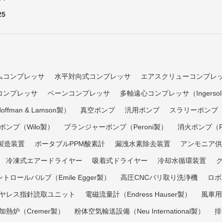
25
ムコンプレッサ
水平対向式コンプレッサ
エアスクリューコンプレ
コンプレッサ
ベーンコンプレッサ
多軸遠心コンプレッサ（Ingersoll
fman & Lamson製）
真空ポンプ
汎用ポンプ
スラリーポンプ（Em
ポンプ（Wilo製）
プランジャーポンプ（Peroni製）
消火ポンプ（Pa
製造装置
ポータブルPPM酸素計
漏洩水素除去装置
アンモニア供
冷凍式エアードライヤー
吸着式ドライヤー
冷却水循環装置
ロールバルブ（Emile Egger製）
高圧CNCバリ取り洗浄機
ロボ
ヤレス指針読取ユニット
電磁流量計（Endress Hauser製）
風車用
加熱炉（Cremer製）
粉体空気輸送設備（Neu International製）
排